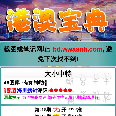
载图或笔记网址:
bd.wwaanh.com
, 避
免下次找不到!
大小中特
49图库╠有如神助╣
作者:
海里捞针
♚♚♚♚♚
评级:
温馨提示:
为了提高网速.部分过往记录已删除.望理解
第218期
(大)
开:????准