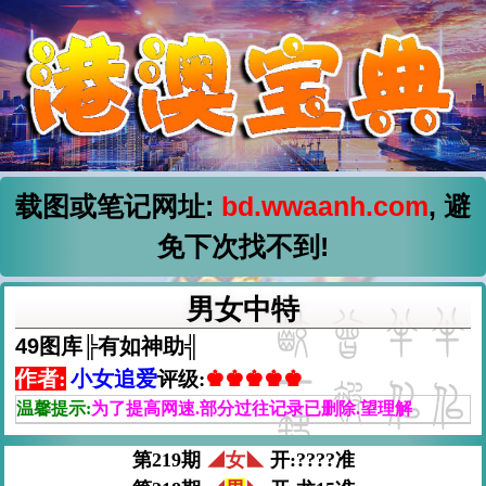
载图或笔记网址:
bd.wwaanh.com
, 避
免下次找不到!
男女中特
49图库╠有如神助╣
作者:
小女追爱
♚♚♚♚♚
评级:
温馨提示:
为了提高网速.部分过往记录已删除.望理解
第219期
◢女◣
开:????准